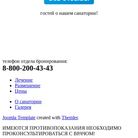
гостей о нашем санатории!
© Санаторий «Бештау», 2017
357400, Ставропольский край,
город Железноводск, ул. Семашко, д. 33
посмотреть на карте
телефон отдела бронирования:
8-800-200-43-43
Лечение
Размещение
Цены
О санатории
Галерея
Joomla Template
created with
Themler
.
ИМЕЮТСЯ ПРОТИВОПОКАЗАНИЯ НЕОБХОДИМО
ПРОКОНСУЛЬТИРОВАТЬСЯ С ВРАЧОМ!